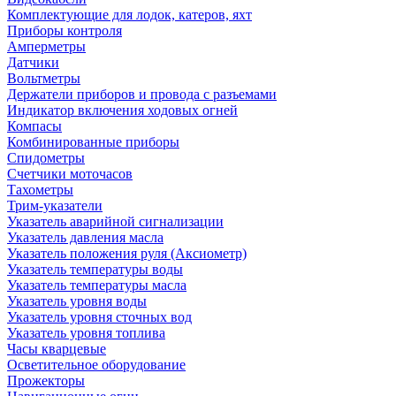
Комплектующие для лодок, катеров, яхт
Приборы контроля
Амперметры
Датчики
Вольтметры
Держатели приборов и провода с разъемами
Индикатор включения ходовых огней
Компасы
Комбинированные приборы
Спидометры
Счетчики моточасов
Тахометры
Трим-указатели
Указатель аварийной сигнализации
Указатель давления масла
Указатель положения руля (Аксиометр)
Указатель температуры воды
Указатель температуры масла
Указатель уровня воды
Указатель уровня сточных вод
Указатель уровня топлива
Часы кварцевые
Осветительное оборудование
Прожекторы