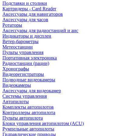
Подставки и столики
Картридеры - Card Reader
Аксессуары для навигаторов
Аксессуары для часов
Ротаторы
Аксессуары для радиостанций и аис
Индикаторы и дисплеи
Ветер-барометры
Метеостанции
Пульты управления
Портативная электроника
Радиостанции (рации)
Хронографы
Видеорегистраторы
Подводные видеокамеры
Видеокамеры
Аксессуары для видеокамер
Системы управления
Автопилоты
Комплекты автопилотов
Контроллеры автопилота
Пульты автопилота
Блоки управления автопилотом (ACU)
Румпельные автопилоты
Гидравлические приводы