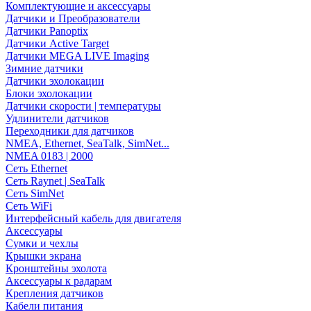
Комплектующие и аксессуары
Датчики и Преобразователи
Датчики Panoptix
Датчики Active Target
Датчики MEGA LIVE Imaging
Зимние датчики
Датчики эхолокации
Блоки эхолокации
Датчики скорости | температуры
Удлинители датчиков
Переходники для датчиков
NMEA, Ethernet, SeaTalk, SimNet...
NMEA 0183 | 2000
Сеть Ethernet
Сеть Raynet | SeaTalk
Сеть SimNet
Сеть WiFi
Интерфейсный кабель для двигателя
Аксессуары
Сумки и чехлы
Крышки экрана
Кронштейны эхолота
Аксессуары к радарам
Крепления датчиков
Кабели питания