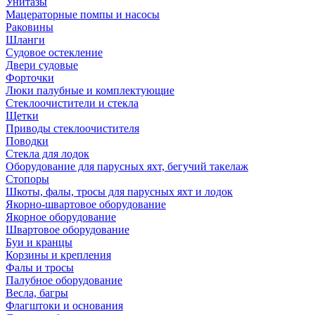
Унитазы
Мацераторные помпы и насосы
Раковины
Шланги
Судовое остекление
Двери судовые
Форточки
Люки палубные и комплектующие
Стеклоочистители и стекла
Щетки
Приводы стеклоочистителя
Поводки
Стекла для лодок
Оборудование для парусных яхт, бегучий такелаж
Стопоры
Шкоты, фалы, тросы для парусных яхт и лодок
Якорно-швартовое оборудование
Якорное оборудование
Швартовое оборудование
Буи и кранцы
Корзины и крепления
Фалы и тросы
Палубное оборудование
Весла, багры
Флагштоки и основания