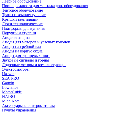
Леерное оборудование
Принадлежности для монтажа доп. оборудования
Тентовое оборудование
Трапы и комплектующие
Крышки вентиляции
Люки технологические
Платформы для купания
Поручни и ступени
Анодная защита
Аноды для моторов и угловых колонок
Аноды на гребной вал
Аноды на корпус судна
Аноды для транцевых плит
Звуковые сигналы и горны
Лодочные моторы и комплектующие
Электромоторы
Haswing
SEA-PRO
Garmin
Lowrance
MotorGuide
HAIBO
Minn Kota
Аксессуары к электромоторам
Пульты управления