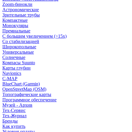
Zoom-бинокли
Астрономические
Зрительные трубы
Компактные
Монокуляры
Премиальные
С большим увеличением (>15x)
Со стабилизацией
Широкопольные
Универсальные
Солнечные
Компасы Suunto
Карты глубин
Navionics
C-MAP
BlueChart (Garmin)
OpenStreetMap (OSM)
Топографические карты
Программное обеспечение
Музей - Архив
Tex-Сервис
Тех-Журнал
Бренды
Как купить
Условия оплаты