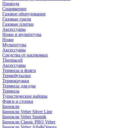
Провода
Снаряжение
Газовое оборудование
Газовые грили
Газовые плитки
Аксессуары
Ножи и мультитулы
Ножи
Мультитулы
Аксессуары
Средства от насекомых
Thermacell
Аксессуары
Термосы и фляги
Термобутылки
Термокружки
Термосы для еды
Термосы
Туристические наборы
Фляги и стопки
Бинокли
Бинокли Veber Silver Line
Бинокли Veber Sputnik
Бинокли Classic PRO Veber
Бинокли Veber Alfa&Omega