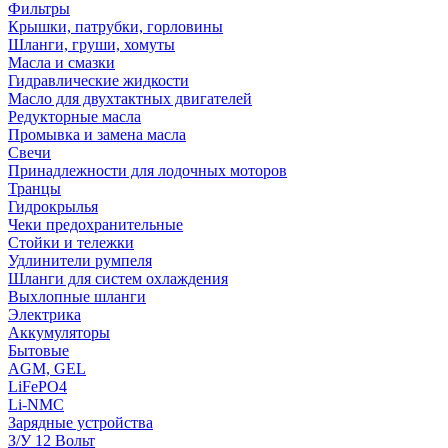
Фильтры
Крышки, патрубки, горловины
Шланги, груши, хомуты
Масла и смазки
Гидравлические жидкости
Масло для двухтактных двигателей
Редукторные масла
Промывка и замена масла
Свечи
Принадлежности для лодочных моторов
Транцы
Гидрокрылья
Чеки предохранительные
Стойки и тележки
Удлинители румпеля
Шланги для систем охлаждения
Выхлопные шланги
Электрика
Аккумуляторы
Бытовые
AGM, GEL
LiFePO4
Li-NMC
Зарядные устройства
З/У 12 Вольт