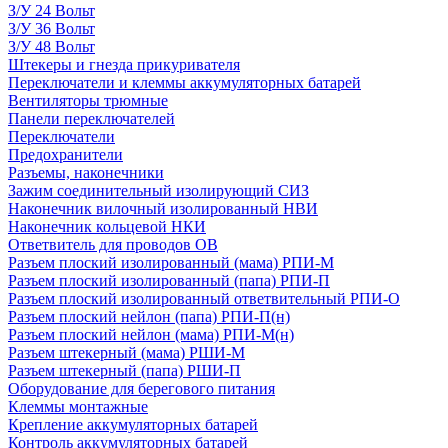
З/У 24 Вольт
З/У 36 Вольт
З/У 48 Вольт
Штекеры и гнезда прикуривателя
Переключатели и клеммы аккумуляторных батарей
Вентиляторы трюмные
Панели переключателей
Переключатели
Предохранители
Разъемы, наконечники
Зажим соединительный изолирующий СИЗ
Наконечник вилочный изолированный НВИ
Наконечник кольцевой НКИ
Ответвитель для проводов ОВ
Разъем плоский изолированный (мама) РПИ-М
Разъем плоский изолированный (папа) РПИ-П
Разъем плоский изолированный ответвительный РПИ-О
Разъем плоский нейлон (папа) РПИ-П(н)
Разъем плоский нейлон (мама) РПИ-М(н)
Разъем штекерный (мама) РШИ-М
Разъем штекерный (папа) РШИ-П
Оборудование для берегового питания
Клеммы монтажные
Крепление аккумуляторных батарей
Контроль аккумуляторных батарей