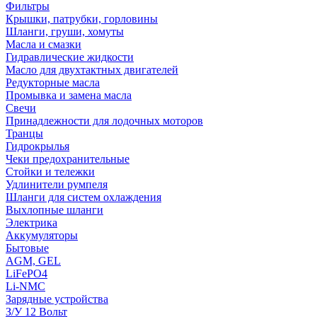
Фильтры
Крышки, патрубки, горловины
Шланги, груши, хомуты
Масла и смазки
Гидравлические жидкости
Масло для двухтактных двигателей
Редукторные масла
Промывка и замена масла
Свечи
Принадлежности для лодочных моторов
Транцы
Гидрокрылья
Чеки предохранительные
Стойки и тележки
Удлинители румпеля
Шланги для систем охлаждения
Выхлопные шланги
Электрика
Аккумуляторы
Бытовые
AGM, GEL
LiFePO4
Li-NMC
Зарядные устройства
З/У 12 Вольт