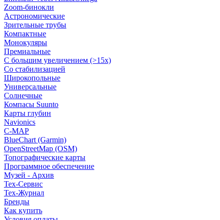
Zoom-бинокли
Астрономические
Зрительные трубы
Компактные
Монокуляры
Премиальные
С большим увеличением (>15x)
Со стабилизацией
Широкопольные
Универсальные
Солнечные
Компасы Suunto
Карты глубин
Navionics
C-MAP
BlueChart (Garmin)
OpenStreetMap (OSM)
Топографические карты
Программное обеспечение
Музей - Архив
Tex-Сервис
Тех-Журнал
Бренды
Как купить
Условия оплаты