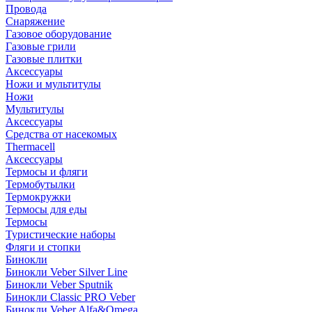
Провода
Снаряжение
Газовое оборудование
Газовые грили
Газовые плитки
Аксессуары
Ножи и мультитулы
Ножи
Мультитулы
Аксессуары
Средства от насекомых
Thermacell
Аксессуары
Термосы и фляги
Термобутылки
Термокружки
Термосы для еды
Термосы
Туристические наборы
Фляги и стопки
Бинокли
Бинокли Veber Silver Line
Бинокли Veber Sputnik
Бинокли Classic PRO Veber
Бинокли Veber Alfa&Omega