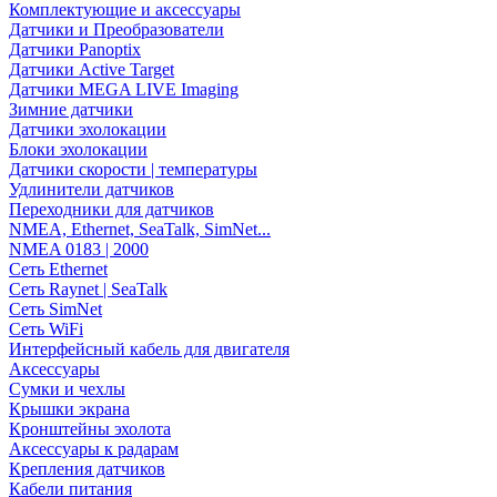
Комплектующие и аксессуары
Датчики и Преобразователи
Датчики Panoptix
Датчики Active Target
Датчики MEGA LIVE Imaging
Зимние датчики
Датчики эхолокации
Блоки эхолокации
Датчики скорости | температуры
Удлинители датчиков
Переходники для датчиков
NMEA, Ethernet, SeaTalk, SimNet...
NMEA 0183 | 2000
Сеть Ethernet
Сеть Raynet | SeaTalk
Сеть SimNet
Сеть WiFi
Интерфейсный кабель для двигателя
Аксессуары
Сумки и чехлы
Крышки экрана
Кронштейны эхолота
Аксессуары к радарам
Крепления датчиков
Кабели питания