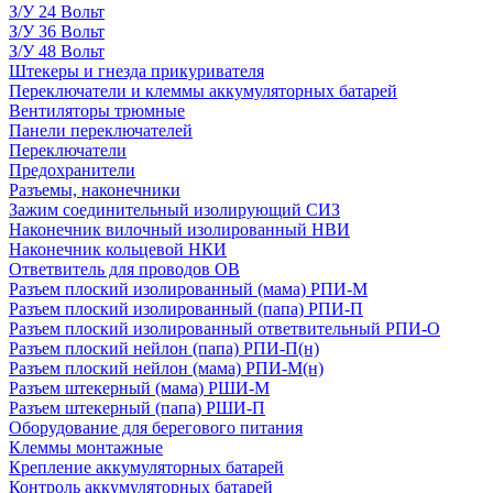
З/У 24 Вольт
З/У 36 Вольт
З/У 48 Вольт
Штекеры и гнезда прикуривателя
Переключатели и клеммы аккумуляторных батарей
Вентиляторы трюмные
Панели переключателей
Переключатели
Предохранители
Разъемы, наконечники
Зажим соединительный изолирующий СИЗ
Наконечник вилочный изолированный НВИ
Наконечник кольцевой НКИ
Ответвитель для проводов ОВ
Разъем плоский изолированный (мама) РПИ-М
Разъем плоский изолированный (папа) РПИ-П
Разъем плоский изолированный ответвительный РПИ-О
Разъем плоский нейлон (папа) РПИ-П(н)
Разъем плоский нейлон (мама) РПИ-М(н)
Разъем штекерный (мама) РШИ-М
Разъем штекерный (папа) РШИ-П
Оборудование для берегового питания
Клеммы монтажные
Крепление аккумуляторных батарей
Контроль аккумуляторных батарей