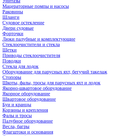
Унитазы
Мацераторные помпы и насосы
Раковины
Шланги
Судовое остекление
Двери судовые
Форточки
Люки палубные и комплектующие
Стеклоочистители и стекла
Щетки
Приводы стеклоочистителя
Поводки
Стекла для лодок
Оборудование для парусных яхт, бегучий такелаж
Стопоры
Шкоты, фалы, тросы для парусных яхт и лодок
Якорно-швартовое оборудование
Якорное оборудование
Швартовое оборудование
Буи и кранцы
Корзины и крепления
Фалы и тросы
Палубное оборудование
Весла, багры
Флагштоки и основания