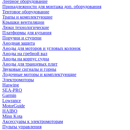
Леерное оборудование
Принадлежности для монтажа доп. оборудования
Тентовое оборудование
Трапы и комплектующие
Крышки вентиляции
Люки технологические
Платформы для купания
Поручни и ступени
Анодная защита
Аноды для моторов и угловых колонок
Аноды на гребной вал
Аноды на корпус судна
Аноды для транцевых плит
Звуковые сигналы и горны
Лодочные моторы и комплектующие
Электромоторы
Haswing
SEA-PRO
Garmin
Lowrance
MotorGuide
HAIBO
Minn Kota
Аксессуары к электромоторам
Пульты управления