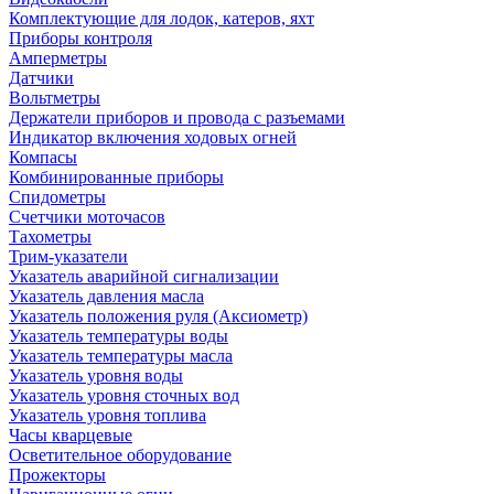
Комплектующие для лодок, катеров, яхт
Приборы контроля
Амперметры
Датчики
Вольтметры
Держатели приборов и провода с разъемами
Индикатор включения ходовых огней
Компасы
Комбинированные приборы
Спидометры
Счетчики моточасов
Тахометры
Трим-указатели
Указатель аварийной сигнализации
Указатель давления масла
Указатель положения руля (Аксиометр)
Указатель температуры воды
Указатель температуры масла
Указатель уровня воды
Указатель уровня сточных вод
Указатель уровня топлива
Часы кварцевые
Осветительное оборудование
Прожекторы