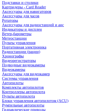
Подставки и столики
Картридеры - Card Reader
Аксессуары для навигаторов
Аксессуары для часов
Ротаторы
Аксессуары для радиостанций и аис
Индикаторы и дисплеи
Ветер-барометры
Метеостанции
Пульты управления
Портативная электроника
Радиостанции (рации)
Хронографы
Видеорегистраторы
Подводные видеокамеры
Видеокамеры
Аксессуары для видеокамер
Системы управления
Автопилоты
Комплекты автопилотов
Контроллеры автопилота
Пульты автопилота
Блоки управления автопилотом (ACU)
Румпельные автопилоты
Гидравлические приводы