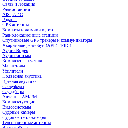
Связь и Локация
Радиостанции
AIS | АИС
Радары
GPS антенны
Компасы и датчики курса
Радиолокационные станции
Спутниковые GPS трекеры и коммуникаторы
Аварийные радиобуи (АРБ) EPIRB
Аудио-Видео
Аудиосистемы
Комплекты акустики
Магнитолы
Усилители
Подвесная акустика
Врезная акустика
Сабвуферы
Саундбары
Антенны AM/FM
Комплектующие
Видеосистемы
Судовые камеры
Cудовые тепловизоры
Телевизионные антенны
Видеокабели