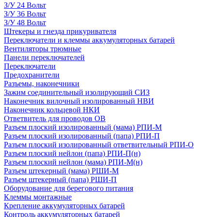
З/У 24 Вольт
З/У 36 Вольт
З/У 48 Вольт
Штекеры и гнезда прикуривателя
Переключатели и клеммы аккумуляторных батарей
Вентиляторы трюмные
Панели переключателей
Переключатели
Предохранители
Разъемы, наконечники
Зажим соединительный изолирующий СИЗ
Наконечник вилочный изолированный НВИ
Наконечник кольцевой НКИ
Ответвитель для проводов ОВ
Разъем плоский изолированный (мама) РПИ-М
Разъем плоский изолированный (папа) РПИ-П
Разъем плоский изолированный ответвительный РПИ-О
Разъем плоский нейлон (папа) РПИ-П(н)
Разъем плоский нейлон (мама) РПИ-М(н)
Разъем штекерный (мама) РШИ-М
Разъем штекерный (папа) РШИ-П
Оборудование для берегового питания
Клеммы монтажные
Крепление аккумуляторных батарей
Контроль аккумуляторных батарей