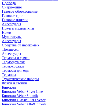
Провода
Снаряжение
Газовое оборудование
Газовые грили
Газовые плитки
Аксессуары
Ножи и мультитулы
Ножи
Мультитулы
Аксессуары
Средства от насекомых
Thermacell
Аксессуары
Термосы и фляги
Термобутылки
Термокружки
Термосы для еды
Термосы
Туристические наборы
Фляги и стопки
Бинокли
Бинокли Veber Silver Line
Бинокли Veber Sputnik
Бинокли Classic PRO Veber
Бинокли Veber Alfa&Omega