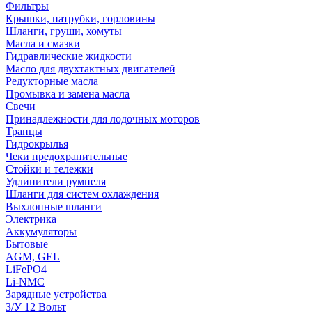
Фильтры
Крышки, патрубки, горловины
Шланги, груши, хомуты
Масла и смазки
Гидравлические жидкости
Масло для двухтактных двигателей
Редукторные масла
Промывка и замена масла
Свечи
Принадлежности для лодочных моторов
Транцы
Гидрокрылья
Чеки предохранительные
Стойки и тележки
Удлинители румпеля
Шланги для систем охлаждения
Выхлопные шланги
Электрика
Аккумуляторы
Бытовые
AGM, GEL
LiFePO4
Li-NMC
Зарядные устройства
З/У 12 Вольт