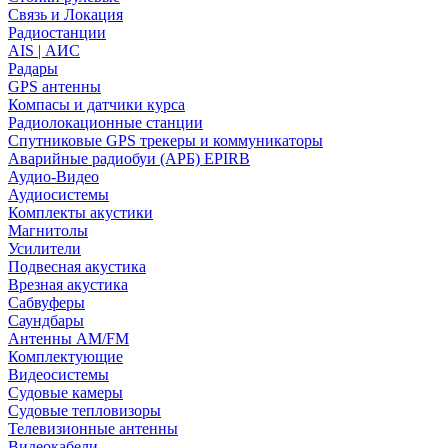
Связь и Локация
Радиостанции
AIS | АИС
Радары
GPS антенны
Компасы и датчики курса
Радиолокационные станции
Спутниковые GPS трекеры и коммуникаторы
Аварийные радиобуи (АРБ) EPIRB
Аудио-Видео
Аудиосистемы
Комплекты акустики
Магнитолы
Усилители
Подвесная акустика
Врезная акустика
Сабвуферы
Саундбары
Антенны AM/FM
Комплектующие
Видеосистемы
Судовые камеры
Cудовые тепловизоры
Телевизионные антенны
Видеокабели