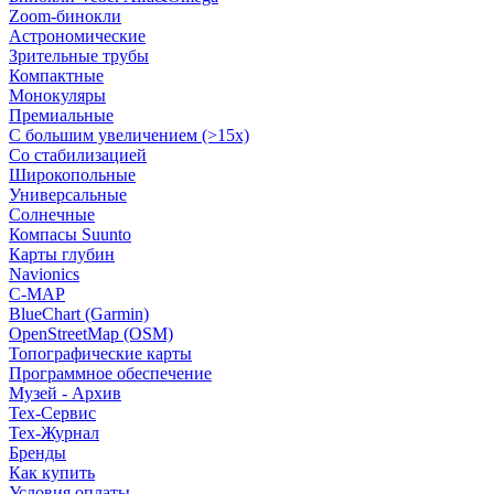
Zoom-бинокли
Астрономические
Зрительные трубы
Компактные
Монокуляры
Премиальные
С большим увеличением (>15x)
Со стабилизацией
Широкопольные
Универсальные
Солнечные
Компасы Suunto
Карты глубин
Navionics
C-MAP
BlueChart (Garmin)
OpenStreetMap (OSM)
Топографические карты
Программное обеспечение
Музей - Архив
Tex-Сервис
Тех-Журнал
Бренды
Как купить
Условия оплаты