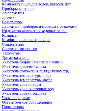
Комплектующие для лодок, катеров, яхт
Приборы контроля
Амперметры
Датчики
Вольтметры
Держатели приборов и провода с разъемами
Индикатор включения ходовых огней
Компасы
Комбинированные приборы
Спидометры
Счетчики моточасов
Тахометры
Трим-указатели
Указатель аварийной сигнализации
Указатель давления масла
Указатель положения руля (Аксиометр)
Указатель температуры воды
Указатель температуры масла
Указатель уровня воды
Указатель уровня сточных вод
Указатель уровня топлива
Часы кварцевые
Осветительное оборудование
Прожекторы