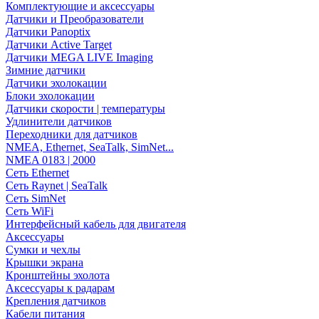
Комплектующие и аксессуары
Датчики и Преобразователи
Датчики Panoptix
Датчики Active Target
Датчики MEGA LIVE Imaging
Зимние датчики
Датчики эхолокации
Блоки эхолокации
Датчики скорости | температуры
Удлинители датчиков
Переходники для датчиков
NMEA, Ethernet, SeaTalk, SimNet...
NMEA 0183 | 2000
Сеть Ethernet
Сеть Raynet | SeaTalk
Сеть SimNet
Сеть WiFi
Интерфейсный кабель для двигателя
Аксессуары
Сумки и чехлы
Крышки экрана
Кронштейны эхолота
Аксессуары к радарам
Крепления датчиков
Кабели питания