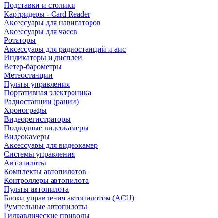
Подставки и столики
Картридеры - Card Reader
Аксессуары для навигаторов
Аксессуары для часов
Ротаторы
Аксессуары для радиостанций и аис
Индикаторы и дисплеи
Ветер-барометры
Метеостанции
Пульты управления
Портативная электроника
Радиостанции (рации)
Хронографы
Видеорегистраторы
Подводные видеокамеры
Видеокамеры
Аксессуары для видеокамер
Системы управления
Автопилоты
Комплекты автопилотов
Контроллеры автопилота
Пульты автопилота
Блоки управления автопилотом (ACU)
Румпельные автопилоты
Гидравлические приводы