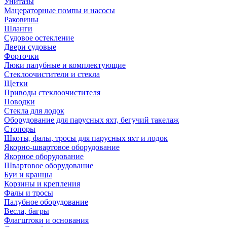
Унитазы
Мацераторные помпы и насосы
Раковины
Шланги
Судовое остекление
Двери судовые
Форточки
Люки палубные и комплектующие
Стеклоочистители и стекла
Щетки
Приводы стеклоочистителя
Поводки
Стекла для лодок
Оборудование для парусных яхт, бегучий такелаж
Стопоры
Шкоты, фалы, тросы для парусных яхт и лодок
Якорно-швартовое оборудование
Якорное оборудование
Швартовое оборудование
Буи и кранцы
Корзины и крепления
Фалы и тросы
Палубное оборудование
Весла, багры
Флагштоки и основания