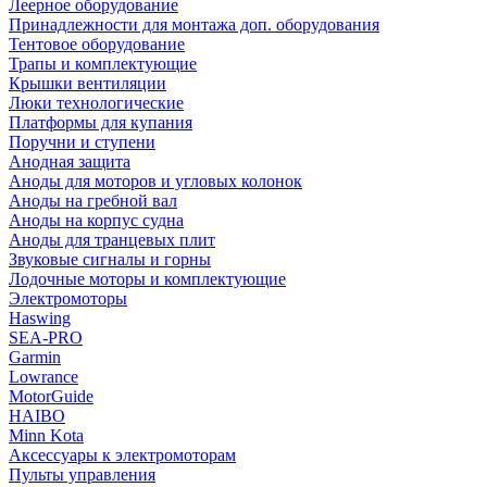
Леерное оборудование
Принадлежности для монтажа доп. оборудования
Тентовое оборудование
Трапы и комплектующие
Крышки вентиляции
Люки технологические
Платформы для купания
Поручни и ступени
Анодная защита
Аноды для моторов и угловых колонок
Аноды на гребной вал
Аноды на корпус судна
Аноды для транцевых плит
Звуковые сигналы и горны
Лодочные моторы и комплектующие
Электромоторы
Haswing
SEA-PRO
Garmin
Lowrance
MotorGuide
HAIBO
Minn Kota
Аксессуары к электромоторам
Пульты управления