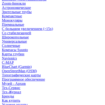
Zoom-бинокли
Астрономические
Зрительные трубы
Компактные
Монокуляры
Премиальные
С большим увеличением (>15x)
Со стабилизацией
Широкопольные
Универсальные
Солнечные
Компасы Suunto
Карты глубин
Navionics
C-MAP
BlueChart (Garmin)
OpenStreetMap (OSM)
Топографические карты
Программное обеспечение
Музей - Архив
Tex-Сервис
Тех-Журнал
Бренды
Как купить
Условия оплаты