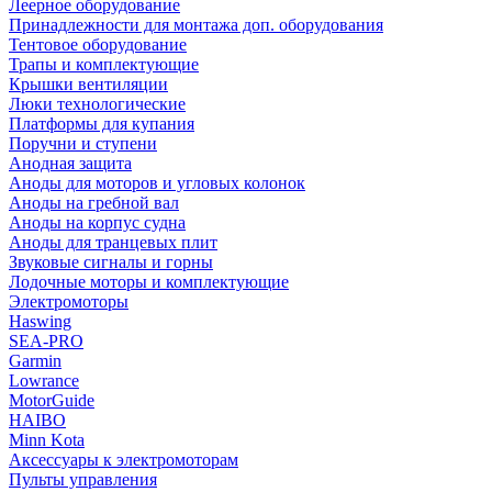
Леерное оборудование
Принадлежности для монтажа доп. оборудования
Тентовое оборудование
Трапы и комплектующие
Крышки вентиляции
Люки технологические
Платформы для купания
Поручни и ступени
Анодная защита
Аноды для моторов и угловых колонок
Аноды на гребной вал
Аноды на корпус судна
Аноды для транцевых плит
Звуковые сигналы и горны
Лодочные моторы и комплектующие
Электромоторы
Haswing
SEA-PRO
Garmin
Lowrance
MotorGuide
HAIBO
Minn Kota
Аксессуары к электромоторам
Пульты управления