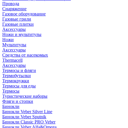
Провода
Снаряжение
Газовое оборудование
Газовые грили
Газовые плитки
Аксессуары
Ножи и мультитулы
Ножи
Мультитулы
Аксессуары
Средства от насекомых
Thermacell
Аксессуары
Термосы и фляги
Термобутылки
Термокружки
Термосы для еды
Термосы
Туристические наборы
Фляги и стопки
Бинокли
Бинокли Veber Silver Line
Бинокли Veber Sputnik
Бинокли Classic PRO Veber
Бинокли Veber Alfa&Omega