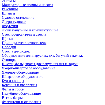
Унитазы
Мацераторные помпы и насосы
Раковины
Шланги
Судовое остекление
Двери судовые
Форточки
Люки палубные и комплектующие
Стеклоочистители и стекла
Щетки
Приводы стеклоочистителя
Поводки
Стекла для лодок
Оборудование для парусных яхт, бегучий такелаж
Стопоры
Шкоты, фалы, тросы для парусных яхт и лодок
Якорно-швартовое оборудование
Якорное оборудование
Швартовое оборудование
Буи и кранцы
Корзины и крепления
Фалы и тросы
Палубное оборудование
Весла, багры
Флагштоки и основания