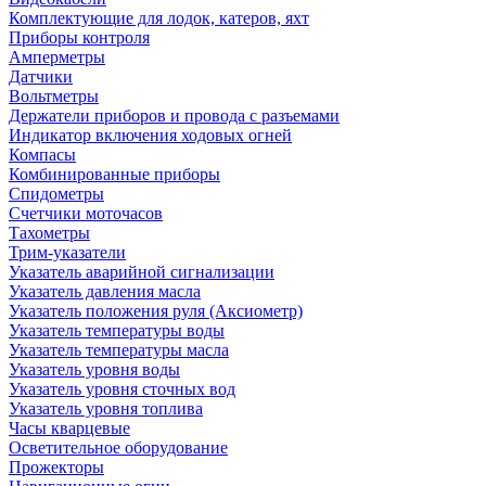
Комплектующие для лодок, катеров, яхт
Приборы контроля
Амперметры
Датчики
Вольтметры
Держатели приборов и провода с разъемами
Индикатор включения ходовых огней
Компасы
Комбинированные приборы
Спидометры
Счетчики моточасов
Тахометры
Трим-указатели
Указатель аварийной сигнализации
Указатель давления масла
Указатель положения руля (Аксиометр)
Указатель температуры воды
Указатель температуры масла
Указатель уровня воды
Указатель уровня сточных вод
Указатель уровня топлива
Часы кварцевые
Осветительное оборудование
Прожекторы