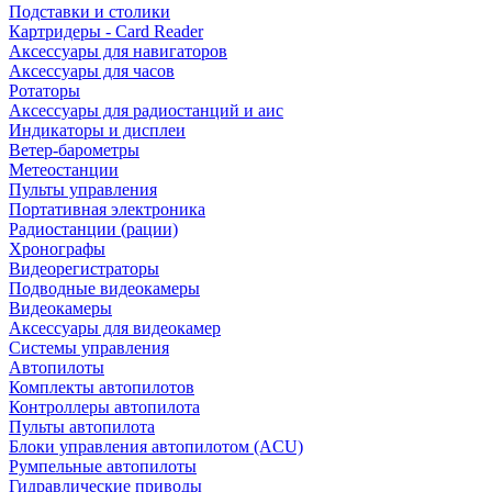
Подставки и столики
Картридеры - Card Reader
Аксессуары для навигаторов
Аксессуары для часов
Ротаторы
Аксессуары для радиостанций и аис
Индикаторы и дисплеи
Ветер-барометры
Метеостанции
Пульты управления
Портативная электроника
Радиостанции (рации)
Хронографы
Видеорегистраторы
Подводные видеокамеры
Видеокамеры
Аксессуары для видеокамер
Системы управления
Автопилоты
Комплекты автопилотов
Контроллеры автопилота
Пульты автопилота
Блоки управления автопилотом (ACU)
Румпельные автопилоты
Гидравлические приводы