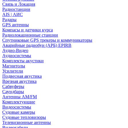
Связь и Локация
Радиостанции
AIS | АИС
Радары
GPS антенны
Компасы и датчики курса
Радиолокационные станции
Спутниковые GPS трекеры и коммуникаторы
Аварийные радиобуи (АРБ) EPIRB
Аудио-Видео
Аудиосистемы
Комплекты акустики
Магнитолы
Усилители
Подвесная акустика
Врезная акустика
Сабвуферы
Саундбары
Антенны AM/FM
Комплектующие
Видеосистемы
Судовые камеры
Cудовые тепловизоры
Телевизионные антенны
Видеокабели