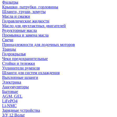
Фильтры
Крышки, патрубки, горловины
Шланги, груши, хомуты
Масла и смазки
Гидравлические жидкости
Масло для двухтактных двигателей
Редукторные масла
Промывка и замена масла
Свечи
Принадлежности для лодочных моторов
Транцы
Гидрокрылья
Чеки предохранительные
Стойки и тележки
Удлинители румпеля
Шланги для систем охлаждения
Выхлопные шланги
Электрика
Аккумуляторы
Бытовые
AGM, GEL
LiFePO4
Li-NMC
Зарядные устройства
З/У 12 Вольт