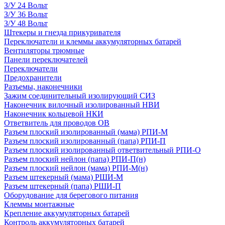
З/У 24 Вольт
З/У 36 Вольт
З/У 48 Вольт
Штекеры и гнезда прикуривателя
Переключатели и клеммы аккумуляторных батарей
Вентиляторы трюмные
Панели переключателей
Переключатели
Предохранители
Разъемы, наконечники
Зажим соединительный изолирующий СИЗ
Наконечник вилочный изолированный НВИ
Наконечник кольцевой НКИ
Ответвитель для проводов ОВ
Разъем плоский изолированный (мама) РПИ-М
Разъем плоский изолированный (папа) РПИ-П
Разъем плоский изолированный ответвительный РПИ-О
Разъем плоский нейлон (папа) РПИ-П(н)
Разъем плоский нейлон (мама) РПИ-М(н)
Разъем штекерный (мама) РШИ-М
Разъем штекерный (папа) РШИ-П
Оборудование для берегового питания
Клеммы монтажные
Крепление аккумуляторных батарей
Контроль аккумуляторных батарей