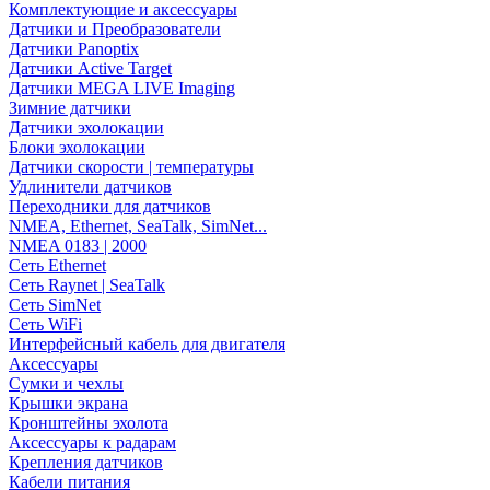
Комплектующие и аксессуары
Датчики и Преобразователи
Датчики Panoptix
Датчики Active Target
Датчики MEGA LIVE Imaging
Зимние датчики
Датчики эхолокации
Блоки эхолокации
Датчики скорости | температуры
Удлинители датчиков
Переходники для датчиков
NMEA, Ethernet, SeaTalk, SimNet...
NMEA 0183 | 2000
Сеть Ethernet
Сеть Raynet | SeaTalk
Сеть SimNet
Сеть WiFi
Интерфейсный кабель для двигателя
Аксессуары
Сумки и чехлы
Крышки экрана
Кронштейны эхолота
Аксессуары к радарам
Крепления датчиков
Кабели питания