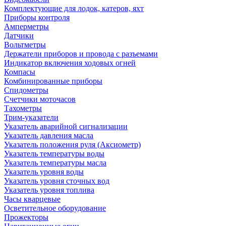
Комплектующие для лодок, катеров, яхт
Приборы контроля
Амперметры
Датчики
Вольтметры
Держатели приборов и провода с разъемами
Индикатор включения ходовых огней
Компасы
Комбинированные приборы
Спидометры
Счетчики моточасов
Тахометры
Трим-указатели
Указатель аварийной сигнализации
Указатель давления масла
Указатель положения руля (Аксиометр)
Указатель температуры воды
Указатель температуры масла
Указатель уровня воды
Указатель уровня сточных вод
Указатель уровня топлива
Часы кварцевые
Осветительное оборудование
Прожекторы