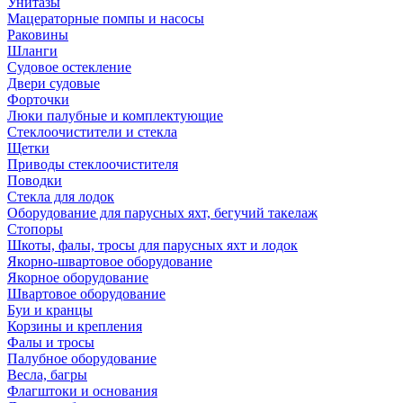
Унитазы
Мацераторные помпы и насосы
Раковины
Шланги
Судовое остекление
Двери судовые
Форточки
Люки палубные и комплектующие
Стеклоочистители и стекла
Щетки
Приводы стеклоочистителя
Поводки
Стекла для лодок
Оборудование для парусных яхт, бегучий такелаж
Стопоры
Шкоты, фалы, тросы для парусных яхт и лодок
Якорно-швартовое оборудование
Якорное оборудование
Швартовое оборудование
Буи и кранцы
Корзины и крепления
Фалы и тросы
Палубное оборудование
Весла, багры
Флагштоки и основания