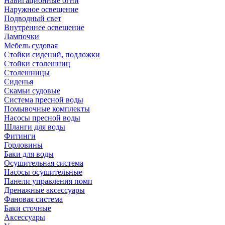
Навигационные огни
Наружное освещение
Подводный свет
Внутреннее освещение
Лампочки
Мебель судовая
Стойки сидений, подложки
Стойки столешниц
Столешницы
Сиденья
Скамьи судовые
Система пресной воды
Помывочные комплекты
Насосы пресной воды
Шланги для воды
Фитинги
Горловины
Баки для воды
Осушительная система
Насосы осушительные
Панели управления помп
Дренажные аксессуары
Фановая система
Баки сточные
Аксессуары