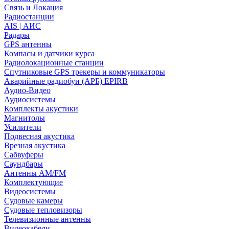
Связь и Локация
Радиостанции
AIS | АИС
Радары
GPS антенны
Компасы и датчики курса
Радиолокационные станции
Спутниковые GPS трекеры и коммуникаторы
Аварийные радиобуи (АРБ) EPIRB
Аудио-Видео
Аудиосистемы
Комплекты акустики
Магнитолы
Усилители
Подвесная акустика
Врезная акустика
Сабвуферы
Саундбары
Антенны AM/FM
Комплектующие
Видеосистемы
Судовые камеры
Cудовые тепловизоры
Телевизионные антенны
Видеокабели