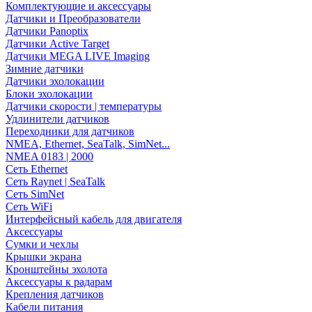
Комплектующие и аксессуары
Датчики и Преобразователи
Датчики Panoptix
Датчики Active Target
Датчики MEGA LIVE Imaging
Зимние датчики
Датчики эхолокации
Блоки эхолокации
Датчики скорости | температуры
Удлинители датчиков
Переходники для датчиков
NMEA, Ethernet, SeaTalk, SimNet...
NMEA 0183 | 2000
Сеть Ethernet
Сеть Raynet | SeaTalk
Сеть SimNet
Сеть WiFi
Интерфейсный кабель для двигателя
Аксессуары
Сумки и чехлы
Крышки экрана
Кронштейны эхолота
Аксессуары к радарам
Крепления датчиков
Кабели питания