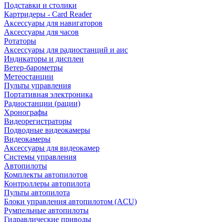
Подставки и столики
Картридеры - Card Reader
Аксессуары для навигаторов
Аксессуары для часов
Ротаторы
Аксессуары для радиостанций и аис
Индикаторы и дисплеи
Ветер-барометры
Метеостанции
Пульты управления
Портативная электроника
Радиостанции (рации)
Хронографы
Видеорегистраторы
Подводные видеокамеры
Видеокамеры
Аксессуары для видеокамер
Системы управления
Автопилоты
Комплекты автопилотов
Контроллеры автопилота
Пульты автопилота
Блоки управления автопилотом (ACU)
Румпельные автопилоты
Гидравлические приводы