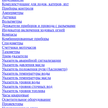
Комплектующие для лодок, катеров, яхт
Приборы контроля
Амперметры
Датчики
Вольтметры
Держатели приборов и провода с разъемами
Индикатор включения ходовых огней
Компасы
Комбинированные приборы
Спидометры
Счетчики моточасов
Тахометры
Трим-указатели
Указатель аварийной сигнализации
Указатель давления масла
Указатель положения руля (Аксиометр)
Указатель температуры воды
Указатель температуры масла
Указатель уровня воды
Указатель уровня сточных вод
Указатель уровня топлива
Часы кварцевые
Осветительное оборудование
Прожекторы