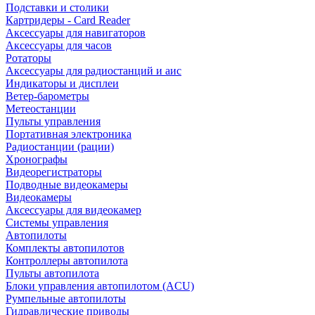
Подставки и столики
Картридеры - Card Reader
Аксессуары для навигаторов
Аксессуары для часов
Ротаторы
Аксессуары для радиостанций и аис
Индикаторы и дисплеи
Ветер-барометры
Метеостанции
Пульты управления
Портативная электроника
Радиостанции (рации)
Хронографы
Видеорегистраторы
Подводные видеокамеры
Видеокамеры
Аксессуары для видеокамер
Системы управления
Автопилоты
Комплекты автопилотов
Контроллеры автопилота
Пульты автопилота
Блоки управления автопилотом (ACU)
Румпельные автопилоты
Гидравлические приводы