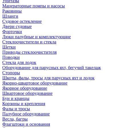
Унитазы
Мацераторные помпы и насосы
Раковины
Шланги
Судовое остекление
Двери судовые
Форточки
Люки палубные и комплектующие
Стеклоочистители и стекла
Щетки
Приводы стеклоочистителя
Поводки
Стекла для лодок
Оборудование для парусных яхт, бегучий такелаж
Стопоры
Шкоты, фалы, тросы для парусных яхт и лодок
Якорно-швартовое оборудование
Якорное оборудование
Швартовое оборудование
Буи и кранцы
Корзины и крепления
Фалы и тросы
Палубное оборудование
Весла, багры
Флагштоки и основания