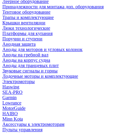
Леерное оборудование
Принадлежности для монтажа доп. оборудования
Тентовое оборудование
Трапы и комплектующие
Крышки вентиляции
Люки технологические
Платформы для купания
Поручни и ступени
Анодная защита
Аноды для моторов и угловых колонок
Аноды на гребной вал
Аноды на корпус судна
Аноды для транцевых плит
Звуковые сигналы и горны
Лодочные моторы и комплектующие
Электромоторы
Haswing
SEA-PRO
Garmin
Lowrance
MotorGuide
HAIBO
Minn Kota
Аксессуары к электромоторам
Пульты управления