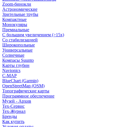
Zoom-бинокли
Астрономические
Зрительные трубы
Компактные
Монокуляры
Премиальные
С большим увеличением (>15x)
Со стабилизацией
Широкопольные
Универсальные
Солнечные
Компасы Suunto
Карты глубин
Navionics
C-MAP
BlueChart (Garmin)
OpenStreetMap (OSM)
Топографические карты
Программное обеспечение
Музей - Архив
Tex-Сервис
Тех-Журнал
Бренды
Как купить
Условия оплаты