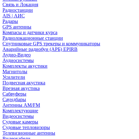
Связь и Локация
Радиостанции
AIS | АИС
Радары
GPS антенны
Компасы и датчики курса
Радиолокационные станции
Спутниковые GPS трекеры и коммуникаторы
Аварийные радиобуи (АРБ) EPIRB
Аудио-Видео
Аудиосистемы
Комплекты акустики
Магнитолы
Усилители
Подвесная акустика
Врезная акустика
Сабвуферы
Саундбары
Антенны AM/FM
Комплектующие
Видеосистемы
Судовые камеры
Cудовые тепловизоры
Телевизионные антенны
Видеокабели