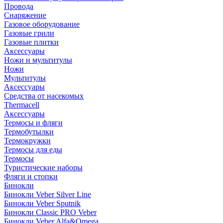
Провода
Снаряжение
Газовое оборудование
Газовые грили
Газовые плитки
Аксессуары
Ножи и мультитулы
Ножи
Мультитулы
Аксессуары
Средства от насекомых
Thermacell
Аксессуары
Термосы и фляги
Термобутылки
Термокружки
Термосы для еды
Термосы
Туристические наборы
Фляги и стопки
Бинокли
Бинокли Veber Silver Line
Бинокли Veber Sputnik
Бинокли Classic PRO Veber
Бинокли Veber Alfa&Omega