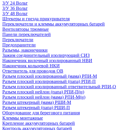
З/У 24 Вольт
З/У 36 Вольт
З/У 48 Вольт
Штекеры и гнезда прикуривателя
Переключатели и клеммы аккумуляторных батарей
Вентиляторы трюмные
Панели переключателей
Переключатели
Предохранители
Разъемы, наконечники
Зажим соединительный изолирующий СИЗ
Наконечник вилочный изолированный НВИ
Наконечник кольцевой НКИ
Ответвитель для проводов ОВ
Разъем плоский изолированный (мама) РПИ-М
Разъем плоский изолированный (папа) РПИ-П
Разъем плоский изолированный ответвительный РПИ-О
Разъем плоский нейлон (папа) РПИ-П(н)
Разъем плоский нейлон (мама) РПИ-М(н)
Разъем штекерный (мама) РШИ-М
Разъем штекерный (папа) РШИ-П
Оборудование для берегового питания
Клеммы монтажные
Крепление аккумуляторных батарей
Контроль аккумуляторных батарей