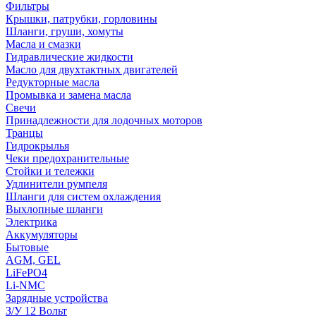
Фильтры
Крышки, патрубки, горловины
Шланги, груши, хомуты
Масла и смазки
Гидравлические жидкости
Масло для двухтактных двигателей
Редукторные масла
Промывка и замена масла
Свечи
Принадлежности для лодочных моторов
Транцы
Гидрокрылья
Чеки предохранительные
Стойки и тележки
Удлинители румпеля
Шланги для систем охлаждения
Выхлопные шланги
Электрика
Аккумуляторы
Бытовые
AGM, GEL
LiFePO4
Li-NMC
Зарядные устройства
З/У 12 Вольт