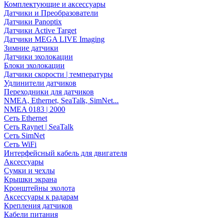
Комплектующие и аксессуары
Датчики и Преобразователи
Датчики Panoptix
Датчики Active Target
Датчики MEGA LIVE Imaging
Зимние датчики
Датчики эхолокации
Блоки эхолокации
Датчики скорости | температуры
Удлинители датчиков
Переходники для датчиков
NMEA, Ethernet, SeaTalk, SimNet...
NMEA 0183 | 2000
Сеть Ethernet
Сеть Raynet | SeaTalk
Сеть SimNet
Сеть WiFi
Интерфейсный кабель для двигателя
Аксессуары
Сумки и чехлы
Крышки экрана
Кронштейны эхолота
Аксессуары к радарам
Крепления датчиков
Кабели питания