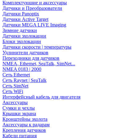
Комплектующие и аксессуары
Датчики и Преобразователи
Датчики Panoptix
Датчики Active Target
Датчики MEGA LIVE Imaging
Зимние датчики
Датчики эхолокации
Блоки эхолокации
Датчики скорости | температуры
Удлинители датчиков
Переходники для датчиков
NMEA, Ethernet, SeaTalk, SimNet...
NMEA 0183 | 2000
Сеть Ethernet
Сеть Raynet | SeaTalk
Сеть SimNet
Сеть WiFi
Интерфейсный кабель для двигателя
Аксессуары
Сумки и чехлы
Крышки экрана
Кронштейны эхолота
Аксессуары к радарам
Крепления датчиков
Кабели питания