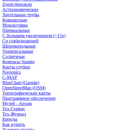
Zoom-бинокли
Астрономические
Зрительные трубы
Компактные
Монокуляры
Премиальные
С большим увеличением (>15x)
Со стабилизацией
Широкопольные
Универсальные
Солнечные
Компасы Suunto
Карты глубин
Navionics
C-MAP
BlueChart (Garmin)
OpenStreetMap (OSM)
Топографические карты
Программное обеспечение
Музей - Архив
Tex-Сервис
Тех-Журнал
Бренды
Как купить
Условия оплаты