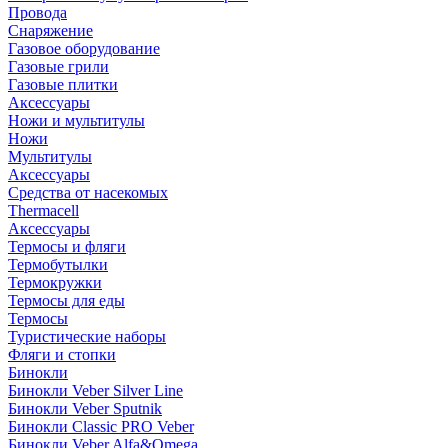
Провода
Снаряжение
Газовое оборудование
Газовые грили
Газовые плитки
Аксессуары
Ножи и мультитулы
Ножи
Мультитулы
Аксессуары
Средства от насекомых
Thermacell
Аксессуары
Термосы и фляги
Термобутылки
Термокружки
Термосы для еды
Термосы
Туристические наборы
Фляги и стопки
Бинокли
Бинокли Veber Silver Line
Бинокли Veber Sputnik
Бинокли Classic PRO Veber
Бинокли Veber Alfa&Omega