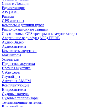
Связь и Локация
Радиостанции
AIS | АИС
Радары
GPS антенны
Компасы и датчики курса
Радиолокационные станции
Спутниковые GPS трекеры и коммуникаторы
Аварийные радиобуи (АРБ) EPIRB
Аудио-Видео
Аудиосистемы
Комплекты акустики
Магнитолы
Усилители
Подвесная акустика
Врезная акустика
Сабвуферы
Саундбары
Антенны AM/FM
Комплектующие
Видеосистемы
Судовые камеры
Cудовые тепловизоры
Телевизионные антенны
Видеокабели