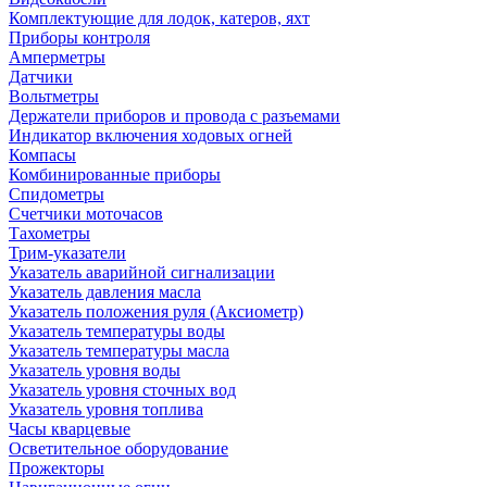
Комплектующие для лодок, катеров, яхт
Приборы контроля
Амперметры
Датчики
Вольтметры
Держатели приборов и провода с разъемами
Индикатор включения ходовых огней
Компасы
Комбинированные приборы
Спидометры
Счетчики моточасов
Тахометры
Трим-указатели
Указатель аварийной сигнализации
Указатель давления масла
Указатель положения руля (Аксиометр)
Указатель температуры воды
Указатель температуры масла
Указатель уровня воды
Указатель уровня сточных вод
Указатель уровня топлива
Часы кварцевые
Осветительное оборудование
Прожекторы