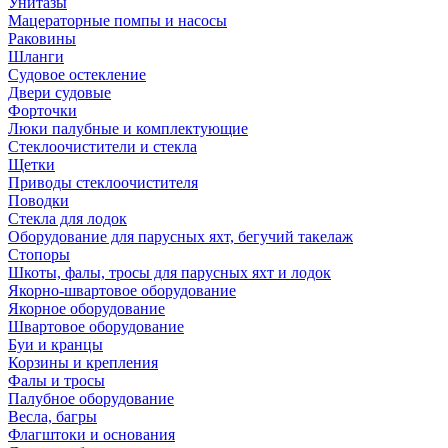
Унитазы
Мацераторные помпы и насосы
Раковины
Шланги
Судовое остекление
Двери судовые
Форточки
Люки палубные и комплектующие
Стеклоочистители и стекла
Щетки
Приводы стеклоочистителя
Поводки
Стекла для лодок
Оборудование для парусных яхт, бегучий такелаж
Стопоры
Шкоты, фалы, тросы для парусных яхт и лодок
Якорно-швартовое оборудование
Якорное оборудование
Швартовое оборудование
Буи и кранцы
Корзины и крепления
Фалы и тросы
Палубное оборудование
Весла, багры
Флагштоки и основания