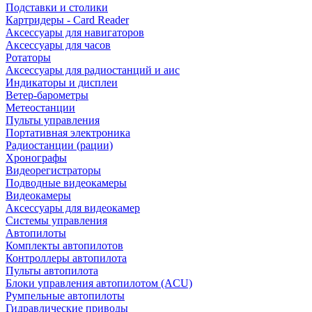
Подставки и столики
Картридеры - Card Reader
Аксессуары для навигаторов
Аксессуары для часов
Ротаторы
Аксессуары для радиостанций и аис
Индикаторы и дисплеи
Ветер-барометры
Метеостанции
Пульты управления
Портативная электроника
Радиостанции (рации)
Хронографы
Видеорегистраторы
Подводные видеокамеры
Видеокамеры
Аксессуары для видеокамер
Системы управления
Автопилоты
Комплекты автопилотов
Контроллеры автопилота
Пульты автопилота
Блоки управления автопилотом (ACU)
Румпельные автопилоты
Гидравлические приводы