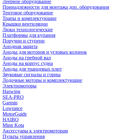
Леерное оборудование
Принадлежности для монтажа доп. оборудования
Тентовое оборудование
Трапы и комплектующие
Крышки вентиляции
Люки технологические
Платформы для купания
Поручни и ступени
Анодная защита
Аноды для моторов и угловых колонок
Аноды на гребной вал
Аноды на корпус судна
Аноды для транцевых плит
Звуковые сигналы и горны
Лодочные моторы и комплектующие
Электромоторы
Haswing
SEA-PRO
Garmin
Lowrance
MotorGuide
HAIBO
Minn Kota
Аксессуары к электромоторам
Пульты управления