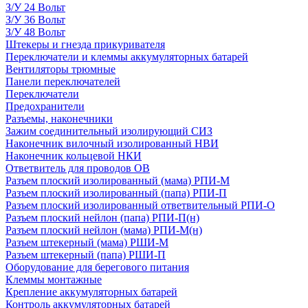
З/У 24 Вольт
З/У 36 Вольт
З/У 48 Вольт
Штекеры и гнезда прикуривателя
Переключатели и клеммы аккумуляторных батарей
Вентиляторы трюмные
Панели переключателей
Переключатели
Предохранители
Разъемы, наконечники
Зажим соединительный изолирующий СИЗ
Наконечник вилочный изолированный НВИ
Наконечник кольцевой НКИ
Ответвитель для проводов ОВ
Разъем плоский изолированный (мама) РПИ-М
Разъем плоский изолированный (папа) РПИ-П
Разъем плоский изолированный ответвительный РПИ-О
Разъем плоский нейлон (папа) РПИ-П(н)
Разъем плоский нейлон (мама) РПИ-М(н)
Разъем штекерный (мама) РШИ-М
Разъем штекерный (папа) РШИ-П
Оборудование для берегового питания
Клеммы монтажные
Крепление аккумуляторных батарей
Контроль аккумуляторных батарей